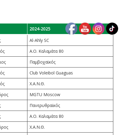
2024-2025
ς
Al-Ahly SC
κός
Α.Ο. Καλαμάτα 80
ιος
Παμβοχαϊκός
κός
Club Voleibol Guaguas
κός
Χ.Α.Ν.Θ.
όρος
MGTU Moscow
ς
Πανερυθραϊκός
ς
Α.Ο. Καλαμάτα 80
όρος
Χ.Α.Ν.Θ.