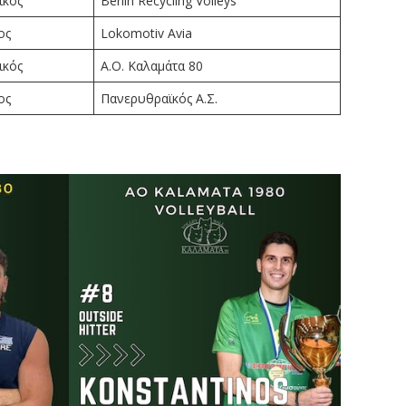
ικός
Berlin Recycling Volleys
ος
Lokomotiv Avia
ικός
Α.Ο. Καλαμάτα 80
ος
Πανερυθραϊκός Α.Σ.