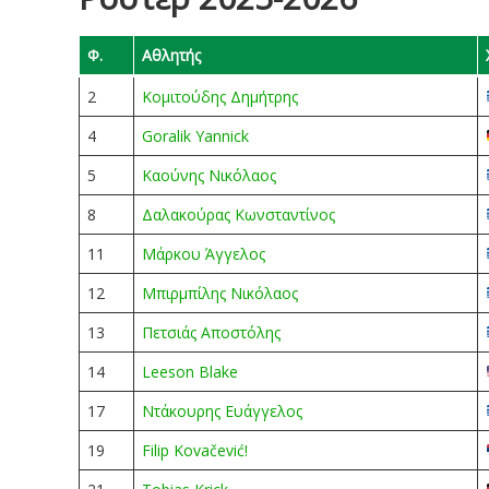
Φ.
Αθλητής
2
Κομιτούδης Δημήτρης
4
Goralik Yannick
5
Καούνης Νικόλαος
8
Δαλακούρας Κωνσταντίνος
11
Μάρκου Άγγελος
12
Μπιρμπίλης Νικόλαος
13
Πετσιάς Αποστόλης
14
Leeson Blake
17
Ντάκουρης Ευάγγελος
19
Filip Kovačević!