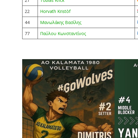
21
Tobias Krick
22
Horvath Kristòf
44
Μανωλάκης Βασίλης
77
Παύλου Κωνσταντίνος