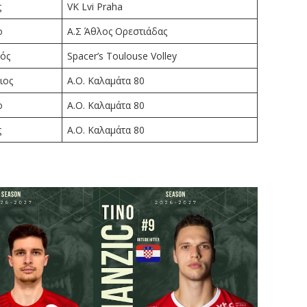
ς
VK Lvi Praha
ο
Α.Σ Άθλος Ορεστιάδας
κός
Spacer’s Toulouse Volley
ιος
Α.Ο. Καλαμάτα 80
ο
Α.Ο. Καλαμάτα 80
ς
Α.Ο. Καλαμάτα 80