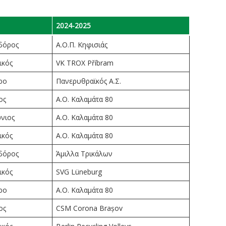
2024-2025
δόρος
Α.Ο.Π. Κηφισιάς
ικός
VK TROX Příbram
ρο
Πανερυθραϊκός Α.Σ.
ος
Α.Ο. Καλαμάτα 80
νιος
Α.Ο. Καλαμάτα 80
ικός
Α.Ο. Καλαμάτα 80
δόρος
Άμιλλα Τρικάλων
ικός
SVG Lüneburg
ρο
Α.Ο. Καλαμάτα 80
ος
CSM Corona Brașov