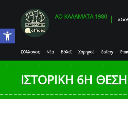
Skip
to
content
ΑΟ ΚΑΛΑΜΑΤΑ 1980
#Go
Ανοίξτε τη γραμμή εργαλείων
Σύλλογος
Νέα
Βόλεϊ
Χορηγοί
Gallery
Επι
ΙΣΤΟΡΙΚΉ 6Η ΘΈΣΗ