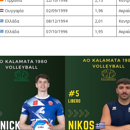
Γερμανία
22/10/1998
2,13
Κεντρ
Ουγγαρία
02/09/1999
1,96
Ακραί
Ελλάδα
08/12/1994
2,01
Κεντρ
Ελλάδα
07/10/1996
1,95
Ακραί