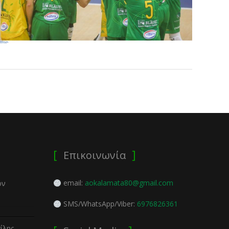
Επικοινωνία
email:
aokalamata80@gmail.com
ον
SMS/WhatsApp/Viber:
6976826361
ίλης