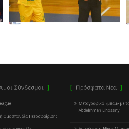
ιμοι Σύνδεσμοι
Πρόσφατα Νέα
League
Μεταγραφικό «μπαμ» με τ
Abdelrhman Elhossiny
κή Ομοσπονδία Πετοσφαίρισης
Ανανέωσε ο Νίκος Μπιρμπ