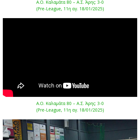
Α.Ο. Καλαμάτα 80 – Α.Σ. Άρης: 3-0
(Pre-League, 11η αγ. 18/01/2025)
Α.Ο. Καλαμάτα 80 – Α.Σ. Άρης: 3-0
(Pre-League, 11η αγ. 18/01/2025)