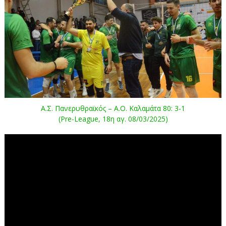
Α.Σ. Πανερυθραϊκός – Α.Ο. Καλαμάτα 80: 3-1
(Pre-League, 18η αγ. 08/03/2025)