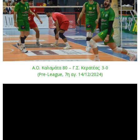
Α.Ο. Καλαμάτα 80 – Γ.Σ. Κερατέας: 3-0
(Pre-League, 7η αγ. 14/12/2024)