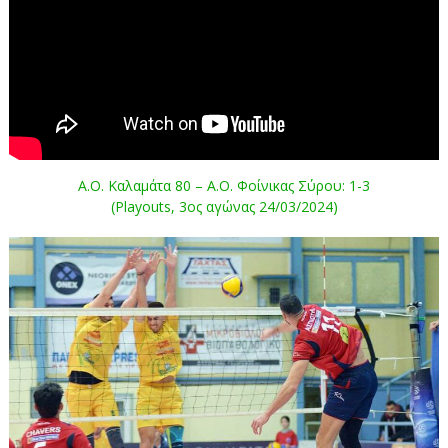
Α.Ο. Καλαμάτα 80 – Α.Ο. Φοίνικας Σύρου: 1-3
(Playouts, 3ος αγώνας 24/03/2024)