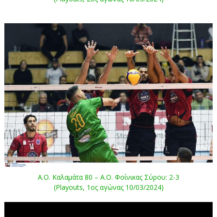
Α.Ο. Καλαμάτα 80 – Α.Ο. Φοίνικας Σύρου: 2-3
(Playouts, 1ος αγώνας 10/03/2024)