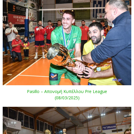
Pasillo – Απονομή Κυπέλλου Pre League
(08/03/2025)