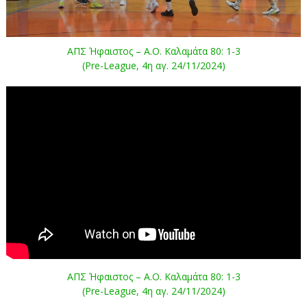
ΑΠΣ Ήφαιστος – Α.Ο. Καλαμάτα 80: 1-3
(Pre-League, 4η αγ. 24/11/2024)
ΑΠΣ Ήφαιστος – Α.Ο. Καλαμάτα 80: 1-3
(Pre-League, 4η αγ. 24/11/2024)