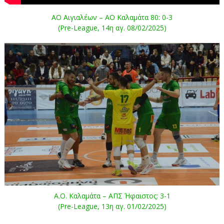
ΑΟ Αιγιαλέων – ΑΟ Καλαμάτα 80: 0-3
(Pre-League, 14η αγ. 08/02/2025)
Α.Ο. Καλαμάτα – ΑΠΣ Ήφαιστος: 3-1
(Pre-League, 13η αγ. 01/02/2025)