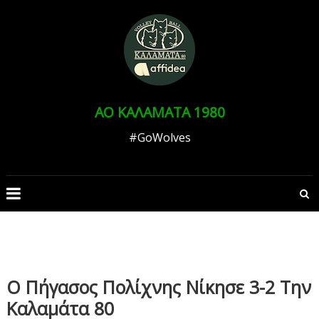
Skip
to
Ανοίξτε τη γραμμή εργαλείων
content
ΑΟ ΚΑΛΑΜΑΤΑ 1980
#GoWolves
Ο Πήγασος Πολίχνης Νίκησε 3-2 Την
Καλαμάτα 80