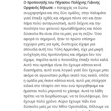
Ο προπονητής του Πήγασου Πολίχνης Γιάννης
Ορφανός δήλωσε:
« Καταρχάς να δώσω
συγχαρητήρια και στις δύο ομάδες, στην Καλαμάτα
γιατί έπαιξε εχθές και σήμερα πέντε σετ και ήταν
πάρα πολύ ανταγωνιστική, αυτό δείχνει και την
ποιότητα του φετινού πρωταθλήματος και πόσο
δύσκολα θα είναι όλα τα ματς για τη σεζόν. Όσο
αφορά το σημερινό, ήταν το πρώτο επίσημο
εγχώριο ματς για εμάς, δυστυχώς είχαμε μια
απουσία αυτή του Τόλη Αρμενάκη, είχε μια μικρή
ενόχληση στις προπονήσεις και σήμερα δεν τον
είχαμε, παρόλα αυτά ο Κεσεσίδης έπαιξε πολύ καλά.
Αυτό που κρατάμε είναι ότι έχουμε κάποια κενά
διαστήματα, αυτό ειναι λογικό γιατί δεν έχουμε μπει
ακόμα σε αγωνιστικο ρυθμο εκατό τοις εκατό, οπότε
η ομάδα μας έκανε κάποια κενά, αυτό μας στοίχησε
ειδικά στο τέταρτο σετ που ενώ προγηθηκαμε και
ήμασταν πολύ μπροστά το χάσαμε. Αυτά τα λάθη
πρέπει να τα διορθώσουμε, να τα δουλέψουμε, δεν
έχουμε πολύ χρόνο. Αύριο έχουμε πάλι ένα
δύσκολο ματς με τον Άθλο Ορεστιάδας. Θέλουμε να