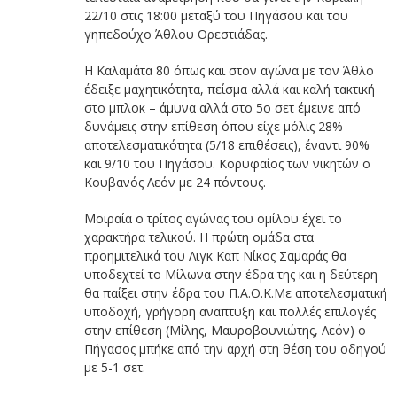
22/10 στις 18:00 μεταξύ του Πηγάσου και του
γηπεδούχο Άθλου Ορεστιάδας.
Η Καλαμάτα 80 όπως και στον αγώνα με τον Άθλο
έδειξε μαχητικότητα, πείσμα αλλά και καλή τακτική
στο μπλοκ – άμυνα αλλά στο 5ο σετ έμεινε από
δυνάμεις στην επίθεση όπου είχε μόλις 28%
αποτελεσματικότητα (5/18 επιθέσεις), έναντι 90%
και 9/10 του Πηγάσου. Κορυφαίος των νικητών ο
Κουβανός Λεόν με 24 πόντους.
Μοιραία ο τρίτος αγώνας του ομίλου έχει το
χαρακτήρα τελικού. Η πρώτη ομάδα στα
προημιτελικά του Λιγκ Καπ Νίκος Σαμαράς θα
υποδεχτεί το Μίλωνα στην έδρα της και η δεύτερη
θα παίξει στην έδρα του Π.Α.Ο.Κ.Mε αποτελεσματική
υποδοχή, γρήγορη αναπτυξη και πολλές επιλογές
στην επίθεση (Μίλης, Μαυροβουνιώτης, Λεόν) ο
Πήγασος μπήκε από την αρχή στη θέση του οδηγού
με 5-1 σετ.