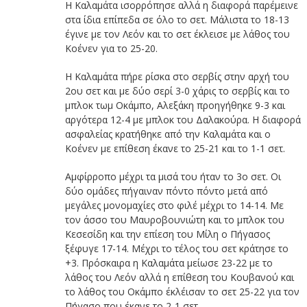
Η Καλαμάτα ισορρόπησε αλλά η διαφορά παρέμεινε
στα ίδια επίπεδα σε όλο το σετ. Μάλιστα το 18-13
έγινε με τον Λεόν και το σετ έκλεισε με λάθος του
Κοένεν για το 25-20.
Η Καλαμάτα πήρε ρίσκα στο σερβίς στην αρχή του
2ου σετ και με δύο σερί 3-0 χάρις το σερβίς και το
μπλοκ τωμ Οκάμπο, Αλεξάκη προηγήθηκε 9-3 και
αργότερα 12-4 με μπλοκ του Δαλακούρα. Η διαφορά
ασφαλείας κρατήθηκε από την Καλαμάτα και ο
Κοένεν με επίθεση έκανε το 25-21 και το 1-1 σετ.
Αμφίρροπο μέχρι τα μισά του ήταν το 3ο σετ. Οι
δύο ομάδες πήγαιναν πόντο πόντο μετά από
μεγάλες μονομαχίες στο φιλέ μέχρι το 14-14. Με
τον άσσο του Μαυροβουνιώτη και το μπλοκ του
Κεσεσίδη και την επίεση του Μίλη ο Πήγασος
ξέφυγε 17-14. Μέχρι το τέλος του σετ κράτησε το
+3. Πρόσκαιρα η Καλαμάτα μείωσε 23-22 με το
λάθος του Λεόν αλλά η επίθεση του Κουβανού και
το λάθος του Οκάμπο έκλέισαν το σετ 25-22 για τον
Πήγασο που έκανε το 2-1 σετ.