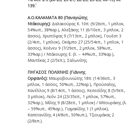
139΄.
Α.Ο.ΚΑΛΑΜΑΤΑ 80 (Παναγιώτης
Ντάκουρης):
Δαλακούρας Κ. 10π. (9/26επ., 1 μπλοκ,
54%υπ., 38%αρ.), Αλεξάκης 11 (6/10επ., 3 μπλοκ, 2
άσσοι), Χριστόφας 9 (7/13επ., 2 μπλοκ), Γουέστ 3
(2/4επ., 1 μπλοκ), Οκάμπο 27 (25/54επ., 1 μπλοκ, 1
άσσος), Κοένεν 9 (7/29επ., 2 μπλοκ, 58%υπ.,
33%αρ.) / Ντάκουρης Ε. (λ. – 44%υπ., 33%αρ.),
Μαντέκας 2 (2/5επ.), Σαλωνίτης.
ΠΗΓΑΣΟΣ ΠΟΛΙΧΝΗΣ (Γιάννης
Ορφανός):
Μαυροβουνιώτης 18π. (14/36επ., 3
μπλοκ, 1 άσσος, 50%υπ., 22%αρ.), Προύσαλης,
Κανέλλος 9 (8/14επ., 1 άσσος), Κεσεσίδης 8 (5/9επ.,
3 μπλοκ), Λεόν 24 (23/35επ., 1 μπλοκ, 57%υπ.,
32%αρ.), Μίλης 9 (8/28επ., 1 μπλοκ) / Μπουράκης (λ.
– 59%υπ., 45%αρ.), Γιαμακίδης 1 (1 μπλοκ),
Καπετανίδης 4 (4/8επ., 50%υπ.), Τζιουμάκας 2
(2/8επ.).