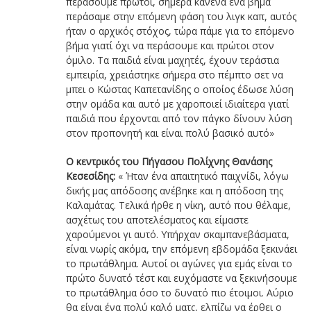
περάσουμε πρώτοι, σήμερα κανένα ένα βήμα
περάσαμε στην επόμενη φάση του λιγκ καπ, αυτός
ήταν ο αρχικός στόχος, τώρα πάμε για το επόμενο
βήμα γιατί όχι να περάσουμε και πρώτοι στον
όμιλο. Τα παιδιά είναι μαχητές, έχουν τεράστια
εμπειρία, χρειάστηκε σήμερα στο πέμπτο σετ να
μπει ο Κώστας Καπετανίδης ο οποίος έδωσε λύση
στην ομάδα και αυτό με χαροποιεί ιδιαίτερα γιατί
παιδιά που έρχονται από τον πάγκο δίνουν λύση
στον προπονητή και είναι πολύ βασικό αυτό»
Ο κεντρικός του Πήγασου Πολίχνης Θανάσης
Κεσεσίδης:
« Ήταν ένα απαιτητικό παιχνίδι, λόγω
δικής μας απόδοσης ανέβηκε και η απόδοση της
Καλαμάτας. Τελικά ήρθε η νίκη, αυτό που θέλαμε,
ασχέτως του αποτελέσματος και είμαστε
χαρούμενοι γι αυτό. Υπήρχαν σκαμπανεβάσματα,
είναι νωρίς ακόμα, την επόμενη εβδομάδα ξεκινάει
το πρωτάθλημα. Αυτοί οι αγώνες για εμάς είναι το
πρώτο δυνατό τέστ και ευχόμαστε να ξεκινήσουμε
το πρωτάθλημα όσο το δυνατό πιο έτοιμοι. Αύριο
θα είναι ένα πολύ καλό ματς, ελπίζω να έρθει ο