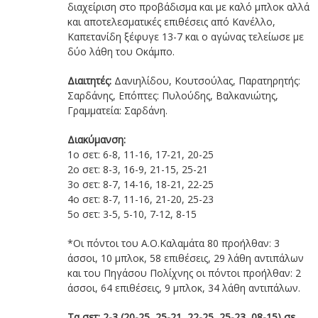
διαχείριση στο προβάδισμα και με καλό μπλοκ αλλά
και αποτελεσματικές επιθέσεις από Κανέλλο,
Καπετανίδη ξέφυγε 13-7 και ο αγώνας τελείωσε με
δύο λάθη του Οκάμπο.
Διαιτητές:
Δανιηλίδου, Κουτσούλας, Παρατηρητής:
Σαρδάνης, Επόπτες: Πυλούδης, Βαλκανιώτης,
Γραμματεία: Σαρδάνη.
Διακύμανση:
1ο σετ: 6-8, 11-16, 17-21, 20-25
2ο σετ: 8-3, 16-9, 21-15, 25-21
3ο σετ: 8-7, 14-16, 18-21, 22-25
4ο σετ: 8-7, 11-16, 21-20, 25-23
5ο σετ: 3-5, 5-10, 7-12, 8-15
*Οι πόντοι του A.O.Kαλαμάτα 80 προήλθαν: 3
άσσοι, 10 μπλοκ, 58 επιθέσεις, 29 λάθη αντιπάλων
και του Πηγάσου Πολίχνης οι πόντοι προήλθαν: 2
άσσοι, 64 επιθέσεις, 9 μπλοκ, 34 λάθη αντιπάλων.
Τα σετ: 2-3 (20-25, 25-21, 22-25, 25-23, 08-15) σε