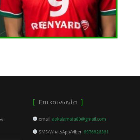
Επικοινωνία
email:
aokalamata80@gmail.com
ον
SMS/WhatsApp/Viber:
6976826361