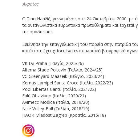
Ακραίος
Ο Tino Hanžić, γεννημένος στις 24 Οκτωβρίου 2000, με ύ
τα ανταγωνιστικά ευρωπαϊκά πρωταθλήματα και έρχεται γ
της ομάδας μας.
Ξεκίνησε την επαγγελματική του πορεία στην πατρίδα το
και έκτοτε έχει χτίσει ένα εντυπωσιακό βιογραφικό αγων
VK Lvi Praha (Τσεχία, 2025/26)
Alterna Stade Poitevin (Γαλλία, 2024/25)
VC Greenyard Maaseik (Βέλγιο, 2023/24)
Kemas Lamipel Santa Croce (Ιταλία, 2022/23)
Pool Libertas Cantù (Ιταλία, 2021/22)
Falú Ottaviano (Ιταλία, 2020/21)
Avimecc Modica (Ιταλία, 2019/20)
Nice Volley-Ball (Γαλλία, 2018/19)
HAOK Mladost Zagreb (Κροατία, 2015/18)