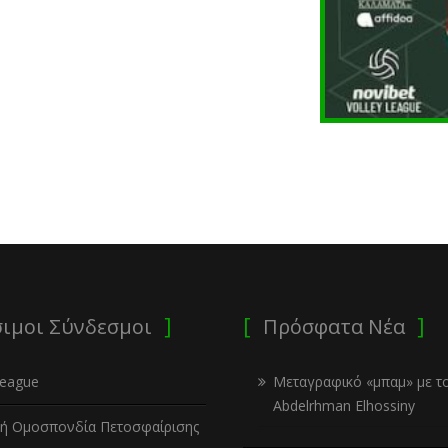
ιμοι Σύνδεσμοι
Πρόσφατα Νέα
League
Μεταγραφικό «μπαμ» με τ
Abdelrhman Elhossiny
κή Ομοσπονδία Πετοσφαίρισης