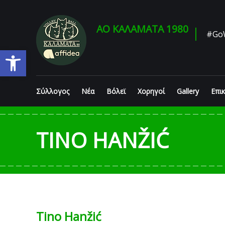
Skip
to
content
ΑΟ ΚΑΛΑΜΑΤΑ 1980
#Go
Ανοίξτε τη γραμμή εργαλείων
Σύλλογος
Νέα
Βόλεϊ
Χορηγοί
Gallery
Επι
TINO HANŽIĆ
Tino Hanžić