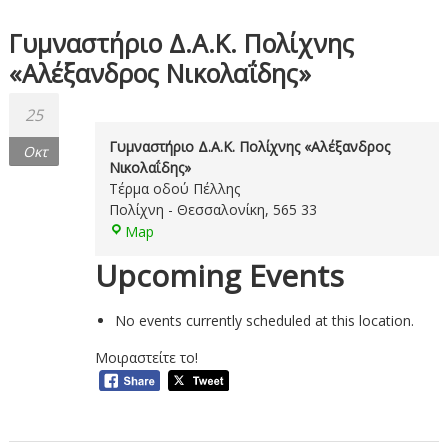
Γυμναστήριο Δ.Α.Κ. Πολίχνης
«Αλέξανδρος Νικολαΐδης»
25
Γυμναστήριο Δ.Α.Κ. Πολίχνης «Αλέξανδρος
Οκτ
Νικολαΐδης»
Τέρμα οδού Πέλλης
Πολίχνη - Θεσσαλονίκη
,
565 33
Γυμναστήριο
Map
Δ.Α.Κ.
Upcoming Events
Πολίχνης
«Αλέξανδρος
Νικολαΐδης»
No events currently scheduled at this location.
Μοιραστείτε το!