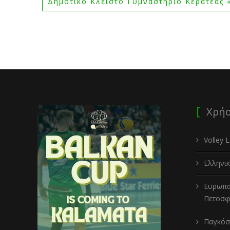
Δημοτικό Κλειστό Γυμναστήριο Κερατέας
Χρήσ
Volley 
Ελληνι
Ευρωπα
Πετοσφα
Παγκόσ