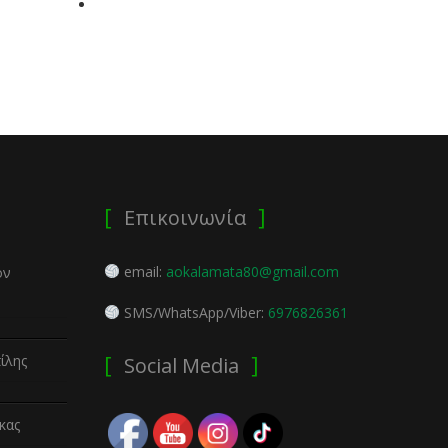
Επικοινωνία
email:
aokalamata80@gmail.com
ον
SMS/WhatsApp/Viber:
6976826361
ίλης
Social Media
κας