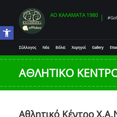
Skip
to
content
ΑΟ ΚΑΛΑΜΑΤΑ 1980
#Go
Ανοίξτε τη γραμμή εργαλείων
Σύλλογος
Νέα
Βόλεϊ
Χορηγοί
Gallery
Επι
ΑΘΛΗΤΙΚΌ ΚΈΝΤΡΟ 
Αθλητικό Κέντρο Χ.Α.