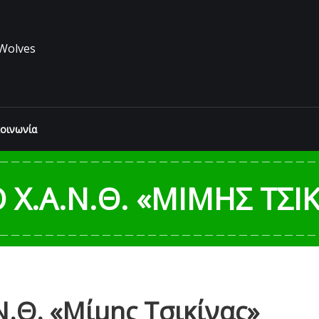
Wolves
κοινωνία
Χ.Α.Ν.Θ. «ΜΊΜΗΣ ΤΣΙ
Ν.Θ. «Μίμης Τσικίνας»