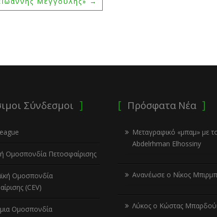
 «Ιωάννης Μέγγουλης»
→
ιμοι Σύνδεσμοι
Πρόσφατα Νέα
League
Μεταγραφικό «μπαμ» με τ
Abdelrhman Elhossiny
κή Ομοσπονδία Πετοσφαίρισης
Ανανέωσε ο Νίκος Μπιρμπ
ϊκή Ομοσπονδία
ίρισης (CEV)
Λύκος ο Κώστας Μπαρδού
μια Ομοσπονδία