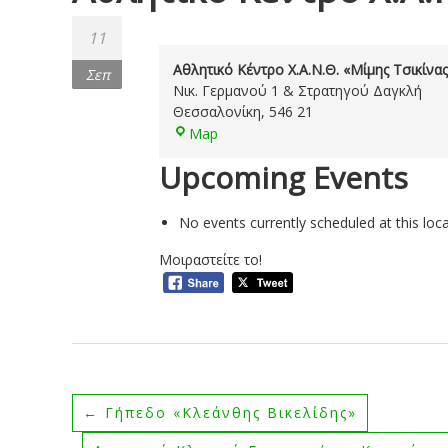
11
Αθλητικό Κέντρο Χ.Α.Ν.Θ. «Μίμης Τσικίνα
Σεπ
Νικ. Γερμανού 1 & Στρατηγού Δαγκλή
Θεσσαλονίκη
,
546 21
Αθλητικό
Map
Κέντρο
Upcoming Events
Χ.Α.Ν.Θ.
«Μίμης
Τσικίνας»
No events currently scheduled at this loca
Μοιραστείτε το!
←
Γήπεδο «Κλεάνθης Βικελίδης»