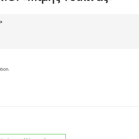
ς»
tion.