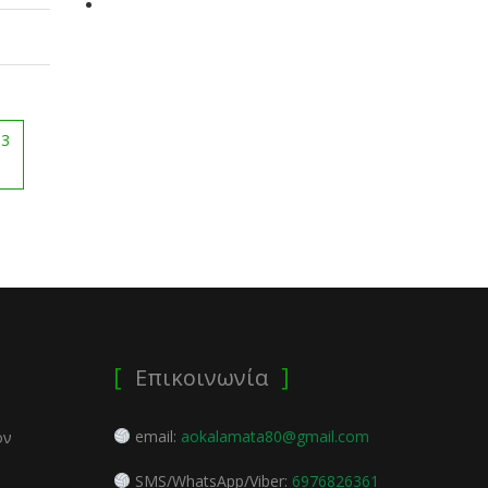
-3
Επικοινωνία
email:
aokalamata80@gmail.com
ον
SMS/WhatsApp/Viber:
6976826361