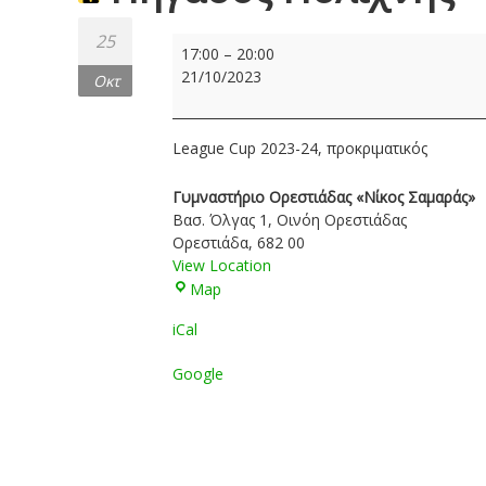
25
Πήγασος
17:00
–
20:00
Πολίχνης
21/10/2023
Οκτ
–
Α.Ο.
Καλαμάτα
League Cup 2023-24, προκριματικός
80:
3-
Γυμναστήριο Ορεστιάδας «Νίκος Σαμαράς»
2
Βασ. Όλγας 1
Οινόη Ορεστιάδας
Ορεστιάδα
,
682 00
View Location
Γυμναστήριο
Map
Ορεστιάδας
iCal
«Νίκος
Σαμαράς»
Google