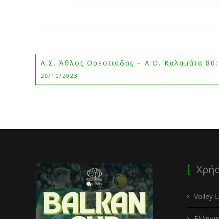
Α.Σ. Άθλος Ορεστιάδας – Α.Ο. Καλαμάτα 80:
20/10/2023
Χρήσ
Volley 
Ελληνι