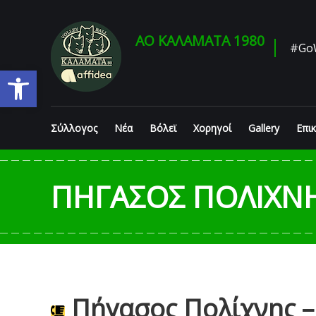
Skip
to
content
ΑΟ ΚΑΛΑΜΑΤΑ 1980
#Go
Ανοίξτε τη γραμμή εργαλείων
Σύλλογος
Νέα
Βόλεϊ
Χορηγοί
Gallery
Επι
ΠΉΓΑΣΟΣ ΠΟΛΊΧΝΗΣ
Πήγασος Πολίχνης – 