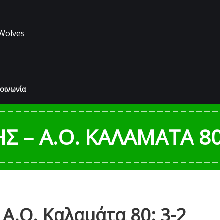
Wolves
κοινωνία
 – Α.Ο. ΚΑΛΑΜΆΤΑ 80:
Α.Ο. Καλαμάτα 80: 3-2