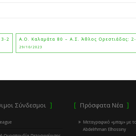
 3-2
Α.Ο. Καλαμάτα 80 – Α.Σ. Άθλος Ορεστιάδας: 2
29/10/2023
ιμοι Σύνδεσμοι
Πρόσφατα Νέα
League
Μεταγραφικό «μπαμ» με τ
Abdelrhman Elhossiny
κή Ομοσπονδία Πετοσφαίρισης