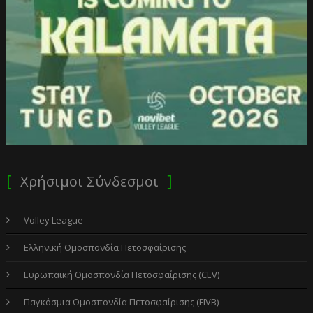
Χρήσιμοι Σύνδεσμοι
Volley League
Ελληνική Ομοσπονδία Πετοσφαίρισης
Ευρωπαϊκή Ομοσπονδία Πετοσφαίρισης (CEV)
Παγκόσμια Ομοσπονδία Πετοσφαίρισης (FIVB)