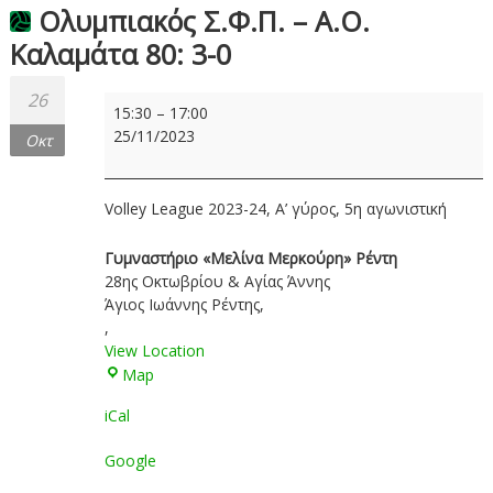
Ολυμπιακός Σ.Φ.Π. – Α.Ο.
Καλαμάτα 80: 3-0
26
Ολυμπιακός
15:30
–
17:00
Σ.Φ.Π.
25/11/2023
Οκτ
–
Α.Ο.
Καλαμάτα
Volley League 2023-24, Α’ γύρος, 5η αγωνιστική
80:
3-
Γυμναστήριο «Μελίνα Μερκούρη» Ρέντη
0
28ης Οκτωβρίου & Αγίας Άννης
Άγιος Ιωάννης Ρέντης
,
,
View Location
Γυμναστήριο
Map
«Μελίνα
iCal
Μερκούρη»
Ρέντη
Google