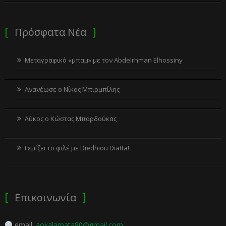
Πρόσφατα Νέα
Μεταγραφικό «μπαμ» με τον Abdelrhman Elhossiny
Ανανέωσε ο Νίκος Μπιρμπίλης
Λύκος ο Κώστας Μπαρδούκας
Γεμίζει το φιλέ με Diedhiou Diatta!
Επικοινωνία
email:
aokalamata80@gmail.com