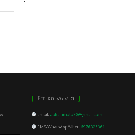
Επικοινωνία
email:
aokalamata80@gmail.com
ον
SMS/WhatsApp/Viber:
6976826361