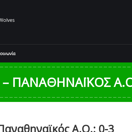
Wolves
κοινωνία
 – ΠΑΝΑΘΗΝΑΪΚΌΣ Α.Ο.
Παναθηναϊκός Α.Ο.: 0-3