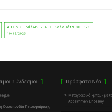
Α.Ο.Ν.Σ. Μίλων – Α.Ο. Καλαμάτα 80: 3-1
10/12/2023
ιμοι Σύνδεσμοι
Πρόσφατα Νέα
League
Μεταγραφικό «μπαμ» με τ
Abdelrhman Elhossiny
κή Ομοσπονδία Πετοσφαίρισης