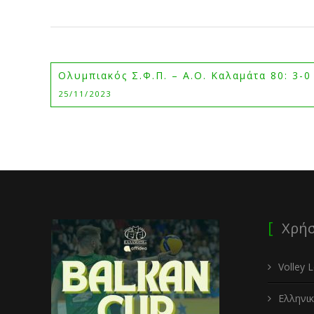
Ολυμπιακός Σ.Φ.Π. – Α.Ο. Καλαμάτα 80: 3-0
25/11/2023
Χρήσ
Volley 
Ελληνι