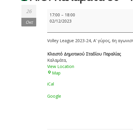
26
Α.Ο.
17:00
–
18:00
Καλαμάτα
02/12/2023
Οκτ
80
–
Παναθηναϊκός
Volley League 2023-24, Α’ γύρος, 6η αγωνισ
Α.Ο.:
0-
Κλειστό Δημοτικού Σταδίου Παραλίας
3
Καλαμάτα
,
View Location
Κλειστό
Map
Δημοτικού
iCal
Σταδίου
Παραλίας
Google