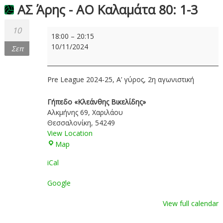
ΑΣ Άρης - ΑΟ Καλαμάτα 80: 1-3
10
ΑΣ
18:00
–
20:15
Άρης
10/11/2024
Σεπ
-
ΑΟ
Καλαμάτα
Pre League 2024-25, A’ γύρος, 2η αγωνιστική
80:
1-
Γήπεδο «Κλεάνθης Βικελίδης»
3
Αλκμήνης 69
Χαριλάου
Θεσσαλονίκη
,
54249
View Location
Γήπεδο
Map
«Κλεάνθης
iCal
Βικελίδης»
Google
View full calendar