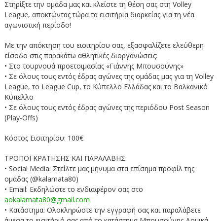
Στηρίξτε την ομάδα μας και κλείστε τη θέση σας στη Volley
League, αποκτώντας τώρα τα εισιτήρια διαρκείας για τη νέα
αγωνιστική περίοδο!
Με την απόκτηση του εισιτηρίου σας, εξασφαλίζετε ελεύθερη
είσοδο στις παρακάτω αθλητικές διοργανώσεις:
• Στο τουρνουά προετοιμασίας «Γιάννης Μπουσούνης»
• Σε όλους τους εντός έδρας αγώνες της ομάδας μας για τη Volley
League, το League Cup, το Κύπελλο Ελλάδας και το Βαλκανικό
Κύπελλο
• Σε όλους τους εντός έδρας αγώνες της περιόδου Post Season
(Play-Offs)
Κόστος Εισιτηρίου: 100€
ΤΡΟΠΟΙ ΚΡΑΤΗΣΗΣ ΚΑΙ ΠΑΡΑΛΑΒΗΣ:
• Social Media: Στείλτε μας μήνυμα στα επίσημα προφίλ της
ομάδας (@kalamata80)
• Email: Εκδηλώστε το ενδιαφέρον σας στο
aokalamata80@gmail.com
• Κατάστημα: Ολοκληρώστε την εγγραφή σας και παραλάβετε
άμεσα το εισιτήριό σας από το κατάστημα Μπουσούνης Δομικά