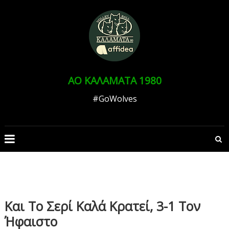
Skip
to
Ανοίξτε τη γραμμή εργαλείων
content
ΑΟ ΚΑΛΑΜΑΤΑ 1980
#GoWolves
Και Το Σερί Καλά Κρατεί, 3-1 Τον
Ήφαιστο