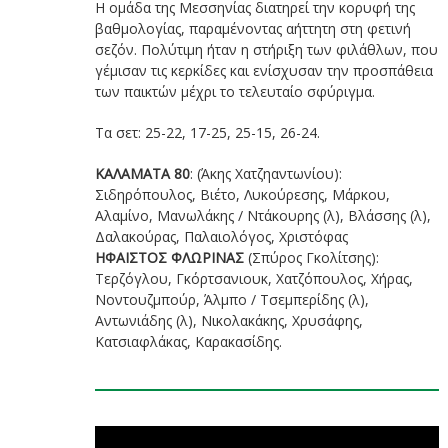
Η ομάδα της Μεσσηνίας διατηρεί την κορυφή της
βαθμολογίας, παραμένοντας αήττητη στη φετινή
σεζόν. Πολύτιμη ήταν η στήριξη των φιλάθλων, που
γέμισαν τις κερκίδες και ενίσχυσαν την προσπάθεια
των παικτών μέχρι το τελευταίο σφύριγμα.
Τα σετ: 25-22, 17-25, 25-15, 26-24.
ΚΑΛΑΜΑΤΑ 80
: (Άκης Χατζηαντωνίου):
Σιδηρόπουλος, Βιέτο, Λυκούρεσης, Μάρκου,
Αλαμίνο, Μανωλάκης / Ντάκουρης (λ), Βλάσσης (λ),
Δαλακούρας, Παλαιολόγος, Χριστόφας
ΗΦΑΙΣΤΟΣ ΦΛΩΡΙΝΑΣ
(Σπύρος Γκολίτσης):
Τερζόγλου, Γκόρτσανιουκ, Χατζόπουλος, Χήρας,
Νοντουζμπούρ, Άλμπο / Τσεμπερίδης (λ),
Αντωνιάδης (λ), Νικολακάκης, Χρυσάφης,
Κατσιαφλάκας, Καρακασίδης.