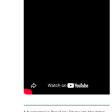
* Ευχαριστούμε θερμά τον Παναγιώτη Μουστάκη