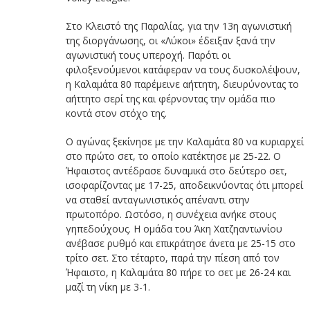
Στο Κλειστό της Παραλίας, για την 13η αγωνιστική
της διοργάνωσης, οι «Λύκοι» έδειξαν ξανά την
αγωνιστική τους υπεροχή. Παρότι οι
φιλοξενούμενοι κατάφεραν να τους δυσκολέψουν,
η Καλαμάτα 80 παρέμεινε αήττητη, διευρύνοντας το
αήττητο σερί της και φέρνοντας την ομάδα πιο
κοντά στον στόχο της.
Ο αγώνας ξεκίνησε με την Καλαμάτα 80 να κυριαρχεί
στο πρώτο σετ, το οποίο κατέκτησε με 25-22. Ο
Ήφαιστος αντέδρασε δυναμικά στο δεύτερο σετ,
ισοφαρίζοντας με 17-25, αποδεικνύοντας ότι μπορεί
να σταθεί ανταγωνιστικός απέναντι στην
πρωτοπόρο. Ωστόσο, η συνέχεια ανήκε στους
γηπεδούχους. Η ομάδα του Άκη Χατζηαντωνίου
ανέβασε ρυθμό και επικράτησε άνετα με 25-15 στο
τρίτο σετ. Στο τέταρτο, παρά την πίεση από τον
Ήφαιστο, η Καλαμάτα 80 πήρε το σετ με 26-24 και
μαζί τη νίκη με 3-1.