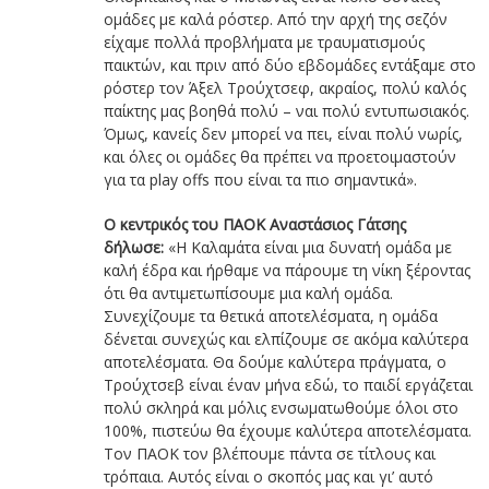
ομάδες με καλά ρόστερ. Από την αρχή της σεζόν
είχαμε πολλά προβλήματα με τραυματισμούς
παικτών, και πριν από δύο εβδομάδες εντάξαμε στο
ρόστερ τον Άξελ Τρούχτσεφ, ακραίος, πολύ καλός
παίκτης μας βοηθά πολύ – ναι πολύ εντυπωσιακός.
Όμως, κανείς δεν μπορεί να πει, είναι πολύ νωρίς,
και όλες οι ομάδες θα πρέπει να προετοιμαστούν
για τα play offs που είναι τα πιο σημαντικά».
Ο κεντρικός του ΠΑΟΚ Αναστάσιος Γάτσης
δήλωσε:
«Η Καλαμάτα είναι μια δυνατή ομάδα με
καλή έδρα και ήρθαμε να πάρουμε τη νίκη ξέροντας
ότι θα αντιμετωπίσουμε μια καλή ομάδα.
Συνεχίζουμε τα θετικά αποτελέσματα, η ομάδα
δένεται συνεχώς και ελπίζουμε σε ακόμα καλύτερα
αποτελέσματα. Θα δούμε καλύτερα πράγματα, ο
Τρούχτσεβ είναι έναν μήνα εδώ, το παιδί εργάζεται
πολύ σκληρά και μόλις ενσωματωθούμε όλοι στο
100%, πιστεύω θα έχουμε καλύτερα αποτελέσματα.
Τον ΠΑΟΚ τον βλέπουμε πάντα σε τίτλους και
τρόπαια. Αυτός είναι ο σκοπός μας και γι’ αυτό