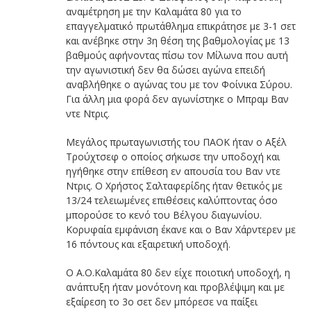
αναμέτρηση με την Καλαμάτα 80 για το
επαγγελματικό πρωτάθλημα επικράτησε με 3-1 σετ
και ανέβηκε στην 3η θέση της βαθμολογίας με 13
βαθμούς αφήνοντας πίσω τον Μίλωνα που αυτή
την αγωνιστική δεν θα δώσει αγώνα επειδή
αναβλήθηκε ο αγώνας του με τον Φοίνικα Σύρου.
Για άλλη μια φορά δεν αγωνίστηκε ο Μπραμ Βαν
ντε Ντρις.
Μεγάλος πρωταγωνιστής του ΠΑΟΚ ήταν ο Αξέλ
Τρούχτσεφ ο οποίος σήκωσε την υποδοχή και
ηγήθηκε στην επίθεση εν απουσία του Βαν ντε
Ντρις. Ο Χρήστος Σαλταφερίδης ήταν θετικός με
13/24 τελειωμένες επιθέσεις καλύπτοντας όσο
μπορούσε το κενό του Βέλγου διαγωνίου.
Κορυφαία εμφάνιση έκανε και ο Βαν Χάρντερεν με
16 πόντους και εξαιρετική υποδοχή.
Ο Α.Ο.Καλαμάτα 80 δεν είχε ποιοτική υποδοχή, η
ανάπτυξη ήταν μονότονη και προβλέψιμη και με
εξαίρεση το 3ο σετ δεν μπόρεσε να παίξει