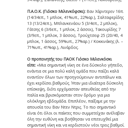
Π.Α.Ο.Κ. (Γιόσκο Μιλενκόφσκι):
Βαν Χάρντερεν 16π.
(14/34επ., 1 μπλοκ, 41%υπ., 22%αρ.), Σαλταφερίδης
13 (13/24επ.), Μπλανκενάου 5 (3/4επ., 2 μπλοκ),
Γάτσης 6 (3/6επ., 1 μπλοκ, 2 άσσοι), Τακουρίδης 7
(3/9επ., 1 μπλοκ, 3 άσσοι), Τρούχτσεφ 25 (20/40, 4
μπλοκ, 1 άσσος, 59%υπ., 27%αρ.) / Κοκκινάκης (λ. –
71%υπ., 41%αρ.), Λινάρδος.
O προπονητής του ΠΑΟΚ Γιόσκο Μιλενκόσκι
είπε:
«Μια σημαντική νίκη σε ένα δύσκολο γήπεδο,
ενάντια σε μια πολύ καλή ομάδα που παίζει καλά
εναντίον όλων των προηγούμενων αντιπάλων και
έχει κερδίσει βαθμούς. Ήταν μια ιδιαίτερα δύσκολη
επίσκεψη, διότι ερχόμασταν απευθείας από την
Ιταλία και βρισκόμασταν στον δρόμο για μια
ολόκληρη εβδομάδα. Επιπλέον, παίξαμε με την
απουσία του Βαν Ντεν Ντρις. Το πιο σημαντικό
είναι ότι όλοι οι παίκτες που συμμετείχαν ανέλαβαν
όλη την ευθύνη και βοήθησαν να επιτευχθεί μια
σημαντική νίκη και να κερδιστούν νέοι τρεις βαθμοί.