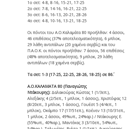
1ο σετ: 4-8, 8-16, 15-21, 17-25
2ο σετ: 7-8, 14-16, 16-21, 22-25
3ο σετ: 8-6, 16-13, 20-21, 28-26
4ο σετ: 4-8, 10-16, 13-21, 18-25
Οι πόντοι του Α.Ο.Καλαμάτα 80 προήλθαν: 4 άσσοι,
46 επιθέσεις (37% αποτελεσματικότητα), 6 μπλοκ,
29 λάθη αντιπάλων (20 χαμένα σερβίς) και του
Π.Α.Ο.Κ. οι πόντοι προήλθαν: 7 άσσοι, 56 επιθέσεις
(48% αποτελεσματικότητα), 9 μπλοκ, 29 λάθη
αντιπάλων (18 χαμένα σερβίς).
Τα σετ:
1-3 (17-25, 22-25, 28-26, 18-25) σε 86΄.
Α.Ο.ΚΑΛΑΜΑΤΑ 80 (Παναγιώτης
Ντάκουρης):
Δαλακούρας Κώστας 1 (1/3επ.),
Αλεξάκης 4 (2/5επ., 1 μπλοκ, 1 άσσος), Χριστόφας 12
(8/20επ., 3 μπλοκ, 1 άσσος), Γουέστ 5 (4/4επ., 1
μπλοκ), Οκάμπο 17 (17/51επ.), Κοένεν 13 (10/31επ.,
1 μπλοκ, 2 άσσοι, 49%υπ., 24%αρ.) / Ντάκουρης Ε.
(55%υπ., 40%αρ.), Μαντέκας 3 (3/10επ., 54%υπ.,
54%αρ.), Σαλωνίτης, Bιέιτο 1 (1/1επ.), Λυκούρεσης.