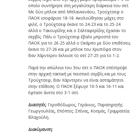
οποίο συντήρησε στη μεγαλύτερη διάρκεια του σετ.
Με δύο μπλοκ από Μπλανκενάου, Τρούχτσεφ ο
ΠΑΟΚ ισοφάρισε 18-18. Ακολούθησαν μάχες στο
φιλέ, ο Τρούχτσεφ έκανε το 24-23 και το 25-24
αλλά ο Τακουρίδης και ο Σαλταφερίδης έχασαν το
σερβίς. Πάλι ο Τρούχτσεφ έβαλε μπροστά τον
ΠΑΟΚ για το 26-25 αλλά ο Οκάμπο με δύο επιθέσεις
έκανε το 27-26 και με μπλοκ του Χριστόφα στον
Βαν Χάρντερεν έκλεισε το σετ 27-25 για το 1-2.
Παρά την απώλεια του 3ου σετ ο ΠΑΟΚ επέστρεψε
στην αρχική τακτική με πιεστικό σερβίς και με τους
Τρούχτσεφ, Βαν Χάρντερεν να είναι ασταμάτητοι
στην επίθεση. Ο ΠΑΟΚ ξέφυγε 10-5 και 16-11 και
έφτασε άνετα στο 3-1 σετ.
Διαιτητές
: Γεροθόδωρος, Γεράνιος, Παρατηρητής:
Γεωργουλέας, Επόπτες: Σπίνας, Κοσμάς, Γραμματεία:
Βλαχούλη.
Διακύμανση: