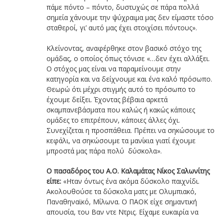
πάμε πόντο – πόντο, δυστυχώς σε πάρα πολλά
σημεία χάνουμε την ψύχραιμα μας δεν είμαστε τόσο
σταθεροί, γι’ αυτό μας έχει στοιχίσει πόντους».
Κλείνοντας, αναφέρθηκε στον βασικό στόχο της
ομάδας, ο οποίος όπως τόνισε «…δεν έχει αλλάξει.
Ο στόχος μας είναι να παραμείνουμε στην
κατηγορία και να δείχνουμε και ένα καλό πρόσωπο.
Θεωρώ ότι μέχρι στιγμής αυτό το πρόσωπο το
έχουμε δείξει. Έχοντας βέβαια αρκετά
σκαμπανεβάσματα που καλώς ή κακώς κάποιες
ομάδες το επιτρέπουν, κάποιες άλλες όχι.
Συνεχίζεται η προσπάθεια. Πρέπει να σηκώσουμε το
κεφάλι, να σηκώσουμε τα μανίκια γιατί έχουμε
μπροστά μας πάρα πολύ δύσκολα».
Ο πασαδόρος του Α.Ο. Καλαμάτας Νίκος Σαλωνίτης
είπε:
«Hταν όντως ένα ακόμα δύσκολο παιχνίδι.
Ακολουθούσε τα δύσκολα ματς με Ολυμπιακό,
Παναθηναϊκό, Μίλωνα. Ο ΠΑΟΚ είχε σημαντική
απουσία, του Βαν ντε Ντρις. Είχαμε ευκαιρία να