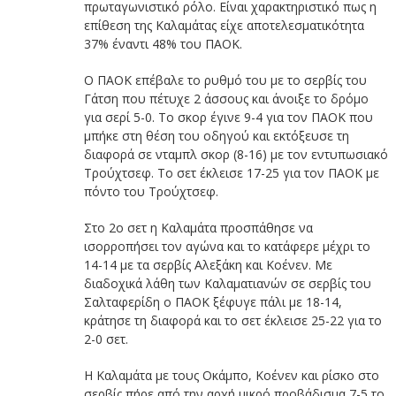
πρωταγωνιστικό ρόλο. Είναι χαρακτηριστικό πως η
επίθεση της Καλαμάτας είχε αποτελεσματικότητα
37% έναντι 48% του ΠΑΟΚ.
O ΠΑΟΚ επέβαλε το ρυθμό του με το σερβίς του
Γάτση που πέτυχε 2 άσσους και άνοιξε το δρόμο
για σερί 5-0. Το σκορ έγινε 9-4 για τον ΠΑΟΚ που
μπήκε στη θέση του οδηγού και εκτόξευσε τη
διαφορά σε νταμπλ σκορ (8-16) με τον εντυπωσιακό
Τρούχτσεφ. Το σετ έκλεισε 17-25 για τον ΠΑΟΚ με
πόντο του Τρούχτσεφ.
Στο 2ο σετ η Καλαμάτα προσπάθησε να
ισορροπήσει τον αγώνα και το κατάφερε μέχρι το
14-14 με τα σερβίς Αλεξάκη και Κοένεν. Με
διαδοχικά λάθη των Καλαματιανών σε σερβίς του
Σαλταφερίδη ο ΠΑΟΚ ξέφυγε πάλι με 18-14,
κράτησε τη διαφορά και το σετ έκλεισε 25-22 για το
2-0 σετ.
Η Καλαμάτα με τους Οκάμπο, Κοένεν και ρίσκο στο
σερβίς πήρε από την αρχή μικρό προβάδισμα 7-5 το