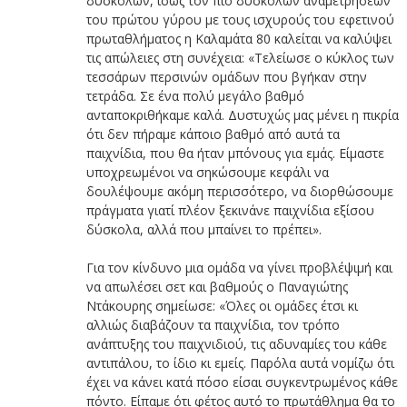
δύσκολων, ίσως τον πιο δύσκολων αναμετρήσεων
του πρώτου γύρου με τους ισχυρούς του εφετινού
πρωταθλήματος η Καλαμάτα 80 καλείται να καλύψει
τις απώλειες στη συνέχεια: «Τελείωσε ο κύκλος των
τεσσάρων περσινών ομάδων που βγήκαν στην
τετράδα. Σε ένα πολύ μεγάλο βαθμό
ανταποκριθήκαμε καλά. Δυστυχώς μας μένει η πικρία
ότι δεν πήραμε κάποιο βαθμό από αυτά τα
παιχνίδια, που θα ήταν μπόνους για εμάς. Είμαστε
υποχρεωμένοι να σηκώσουμε κεφάλι να
δουλέψουμε ακόμη περισσότερο, να διορθώσουμε
πράγματα γιατί πλέον ξεκινάνε παιχνίδια εξίσου
δύσκολα, αλλά που μπαίνει το πρέπει».
Για τον κίνδυνο μια ομάδα να γίνει προβλέψιμή και
να απωλέσει σετ και βαθμούς ο Παναγιώτης
Ντάκουρης σημείωσε: «Όλες οι ομάδες έτσι κι
αλλιώς διαβάζουν τα παιχνίδια, τον τρόπο
ανάπτυξης του παιχνιδιού, τις αδυναμίες του κάθε
αντιπάλου, το ίδιο κι εμείς. Παρόλα αυτά νομίζω ότι
έχει να κάνει κατά πόσο είσαι συγκεντρωμένος κάθε
πόντο. Είπαμε ότι φέτος αυτό το πρωτάθλημα θα το