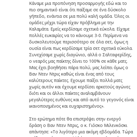
Κάναμε μια προπόνηση προσαρμογής εδώ και το
πιο σημαντικό είναι ότι παίξαμε σε ένα δύσκολο
γήπεδο, ενάντια σε μια πολύ καλή ομάδα. Όλες οι
ομάδες μέχρι τώρα είχαν πρόβλημα με την
Καλαμάτα. Εμείς κερδίσαμε σχετικά εύκολα. Είχαμε
πολλές ευκαιρίες να το κάνουμε 3-0. Περίμενα να
δυσκολευτούμε περισσότερο σε όλα σετ, όμως η
ουσία είναι πως κερδίσαμε τρία σετ σχετικά εύκολα.
Συνεχίσαμε χωρίς διαγώνιο, αλλά ο Σαλταφερίδης,
ο νεαρός μας παίκτης δίνει το 100% σε κάθε ματς.
Μας έχει βοηθήσει πάρα πολύ, μας λείπει όμως ο
Βαν Ντεν Ντρις καθώς είναι ένας από τους
καλύτερους παίκτες. Εχουμε παίξει πολλά ματς
χωρίς αυτόν και έχουμε κερδίσει αρκετούς αγώνες
διότι και οι άλλοι παίκτες αναλαμβάνουν
μεγαλύτερες ευθύνες και από αυτό το γεγονός είναι
ικανοποιημένος και ευχαριστημένος».
Στο ερώτημα πότε θα επιστρέψει στην ενεργό
δράση ο Βαν Ντεν Ντρις, ο κ. Γιόσκο Μιλενκόσκι
απάντησε: «Το λιγότερο μια ακόμη εβδομάδα. Τώρα