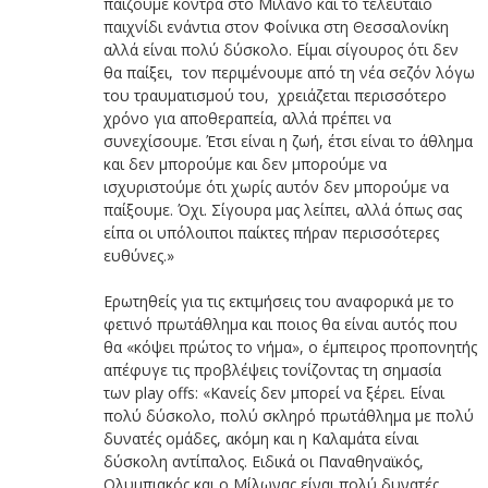
παίζουμε κόντρα στο Μιλάνο και το τελευταίο
παιχνίδι ενάντια στον Φοίνικα στη Θεσσαλονίκη
αλλά είναι πολύ δύσκολο. Είμαι σίγουρος ότι δεν
θα παίξει, τον περιμένουμε από τη νέα σεζόν λόγω
του τραυματισμού του, χρειάζεται περισσότερο
χρόνο για αποθεραπεία, αλλά πρέπει να
συνεχίσουμε. Έτσι είναι η ζωή, έτσι είναι το άθλημα
και δεν μπορούμε και δεν μπορούμε να
ισχυριστούμε ότι χωρίς αυτόν δεν μπορούμε να
παίξουμε. Όχι. Σίγουρα μας λείπει, αλλά όπως σας
είπα οι υπόλοιποι παίκτες πήραν περισσότερες
ευθύνες.»
Ερωτηθείς για τις εκτιμήσεις του αναφορικά με το
φετινό πρωτάθλημα και ποιος θα είναι αυτός που
θα «κόψει πρώτος το νήμα», ο έμπειρος προπονητής
απέφυγε τις προβλέψεις τονίζοντας τη σημασία
των play offs: «Κανείς δεν μπορεί να ξέρει. Είναι
πολύ δύσκολο, πολύ σκληρό πρωτάθλημα με πολύ
δυνατές ομάδες, ακόμη και η Καλαμάτα είναι
δύσκολη αντίπαλος. Ειδικά οι Παναθηναϊκός,
Ολυμπιακός και ο Μίλωνας είναι πολύ δυνατές